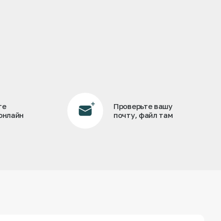
те
Проверьте вашу
онлайн
почту, файл там