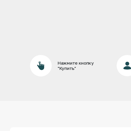
Нажмите кнопку
"Купить"
ИП Малинович Евгения Викторовна
ОГРН 323861700029704
ИНН 860223278056