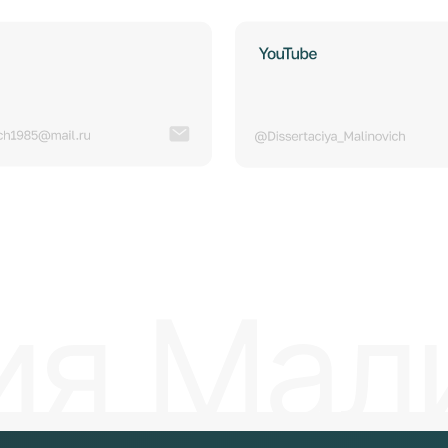
я Малин
Политика
Публичная
дации
конфиденциальности
оферта