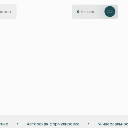
Магазин
Магазин
ике
Авторская формулировка
Универсальност