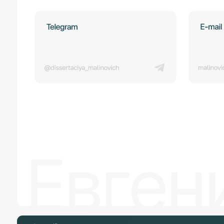
Евгени
ИП Малинович Евгения
Викторовна
Рекомен
ОГРН 323861700029704
ИНН 860223278056