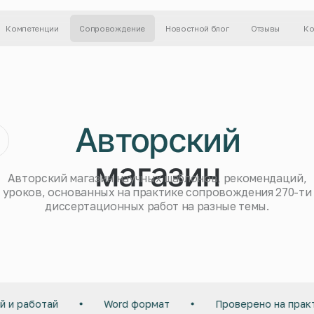
енции
Отзывы
Контакты
Сопровождение
Новостной блог
Авторский
магазин
рский магазин научных шаблонов, рекомендаций,
в, основанных на практике сопровождения 270-ти
диссертационных работ на разные темы.
 и работай
Word формат
Проверено на практ